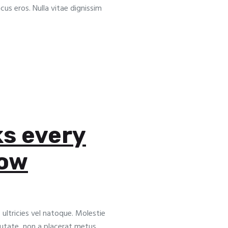
oncus eros. Nulla vitae dignissim
ks every
now
 ultricies vel natoque. Molestie
putate, non a placerat metus