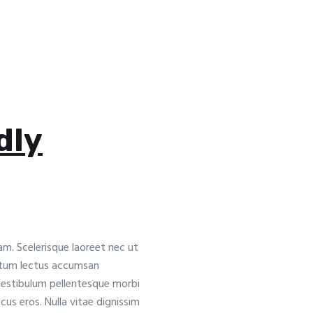
dly
am. Scelerisque laoreet nec ut
ictum lectus accumsan
 Vestibulum pellentesque morbi
oncus eros. Nulla vitae dignissim