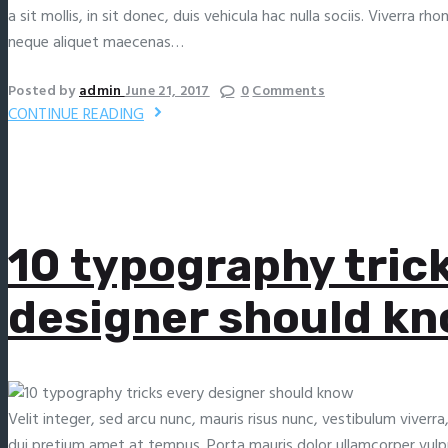
a sit mollis, in sit donec, duis vehicula hac nulla sociis. Viverra rh
neque aliquet maecenas…
Posted by
admin
June 21, 2017
0
Comments
CONTINUE READING
10 typography tric
designer should k
Velit integer, sed arcu nunc, mauris risus nunc, vestibulum viverra,
dui pretium amet at tempus. Porta mauris dolor ullamcorper vul