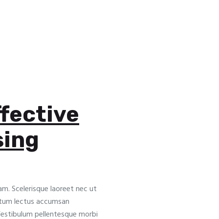
fective
sing
am. Scelerisque laoreet nec ut
ictum lectus accumsan
 Vestibulum pellentesque morbi